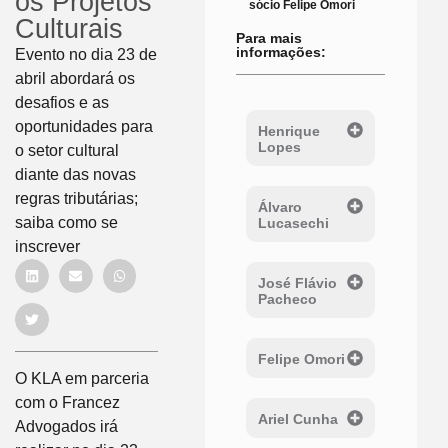
os Projetos
sócio Felipe Omori
Culturais
Para mais
informações:
Evento no dia 23 de
abril abordará os
desafios e as
oportunidades para
Henrique
Lopes
o setor cultural
diante das novas
regras tributárias;
Álvaro
saiba como se
Lucasechi
inscrever
José Flávio
Pacheco
Felipe Omori
O KLA em parceria
com o Francez
Ariel Cunha
Advogados irá