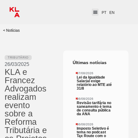
PT
EN
< Notícias
TRIBUTÁRIO
Últimas notícias
26/03/2025
KLA e
07/08/2026
Lei da Igualdade
Francez
Salarial exige
relatório ao MTE até
Advogados
31/8
realizam
06/08/2026
Revisão tarifária no
evento
saneamento é tema
de consulta pública
sobre a
da ANA
Reforma
06/08/2026
Tributária e
Imposto Seletivo é
tema no podcast
Tax Route com o