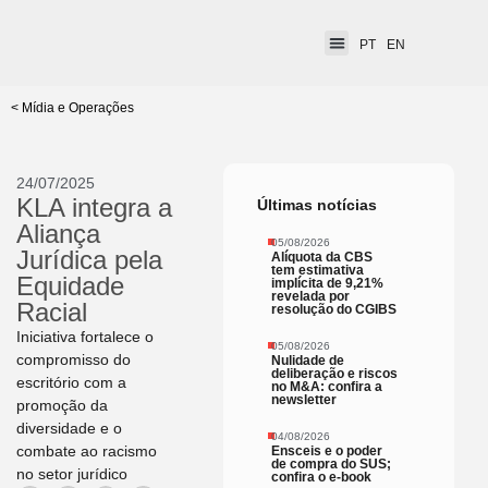
PT
EN
< Mídia e Operações
24/07/2025
KLA integra a
Últimas notícias
Aliança
05/08/2026
Jurídica pela
Alíquota da CBS
tem estimativa
Equidade
implícita de 9,21%
revelada por
Racial
resolução do CGIBS
Iniciativa fortalece o
05/08/2026
compromisso do
Nulidade de
deliberação e riscos
escritório com a
no M&A: confira a
newsletter
promoção da
diversidade e o
04/08/2026
combate ao racismo
Ensceis e o poder
de compra do SUS;
no setor jurídico
confira o e-book