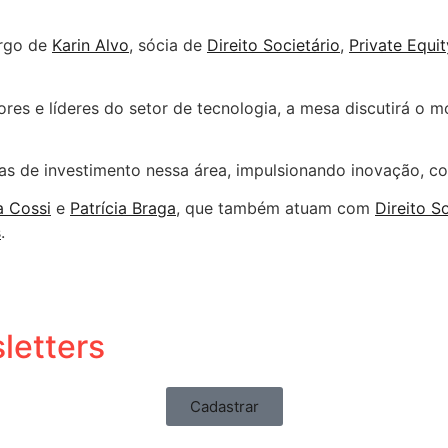
argo de
Karin Alvo
, sócia de
Direito Societário
,
Private Equit
res e líderes do setor de tecnologia, a mesa discutirá o
s de investimento nessa área, impulsionando inovação, co
a Cossi
e
Patrícia Braga
, que também atuam com
Direito S
s
.
letters
Cadastrar