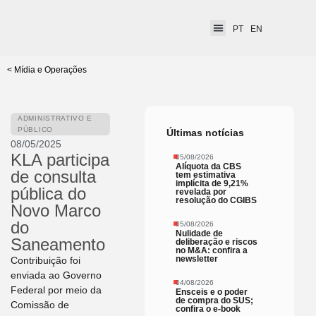
PT
EN
< Mídia e Operações
ADMINISTRATIVO E
PÚBLICO
Últimas notícias
08/05/2025
KLA participa
05/08/2026
Alíquota da CBS
de consulta
tem estimativa
implícita de 9,21%
pública do
revelada por
resolução do CGIBS
Novo Marco
do
05/08/2026
Nulidade de
Saneamento
deliberação e riscos
no M&A: confira a
newsletter
Contribuição foi
enviada ao Governo
04/08/2026
Federal por meio da
Ensceis e o poder
de compra do SUS;
Comissão de
confira o e-book