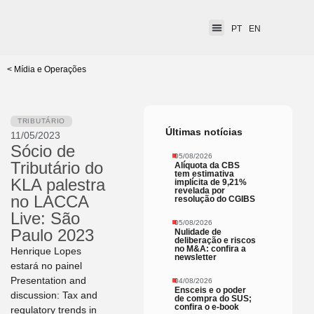
PT
EN
< Mídia e Operações
TRIBUTÁRIO
Últimas notícias
11/05/2023
Sócio de
05/08/2026
Tributário do
Alíquota da CBS
tem estimativa
KLA palestra
implícita de 9,21%
revelada por
no LACCA
resolução do CGIBS
Live: São
05/08/2026
Paulo 2023
Nulidade de
deliberação e riscos
no M&A: confira a
Henrique Lopes
newsletter
estará no painel
Presentation and
04/08/2026
Ensceis e o poder
discussion: Tax and
de compra do SUS;
confira o e-book
regulatory trends in