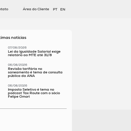
ntato
Área do Cliente
PT
EN
timas notícias
07/08/2026
Lei da Igualdade Salarial exige
relatório ao MTE até 31/8
06/08/2026
Revisão tarifária no
saneamento é tema de consulta
pública da ANA
06/08/2026
Imposto Seletivo é tema no
podcast Tax Route com o sócio
Felipe Omori