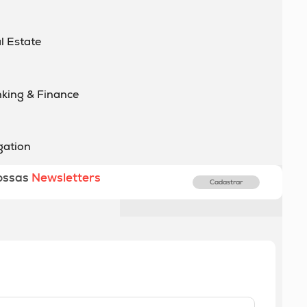
l Estate
nking & Finance
gation
ossas
Newsletters
Cadastrar