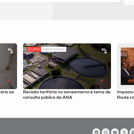
 tema de
Imposto Seletivo é tema no podcast Tax
Filtro d
Route com o sócio Felipe Omori
recursos