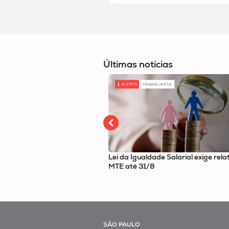
Últimas notícias
e Salarial exige relatório ao
Revisão tarifária no saneamento é
consulta pública da ANA
SÃO PAULO