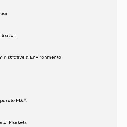
bour
itration
ministrative & Environmental
orporate M&A
ital Markets