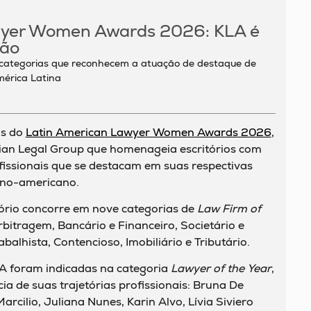
wyer Women Awards 2026: KLA é
ção
m categorias que reconhecem a atuação de destaque de
mérica Latina
as do
Latin American Lawyer Women Awards 2026
,
erian Legal Group que homenageia escritórios com
fissionais que se destacam em suas respectivas
tino-americano.
itório concorre em nove categorias de
Law Firm of
Arbitragem, Bancário e Financeiro, Societário e
alhista, Contencioso, Imobiliário e Tributário.
LA foram indicadas na categoria
Lawyer of the Year
,
a de suas trajetórias profissionais: Bruna De
Marcilio, Juliana Nunes, Karin Alvo, Lívia Siviero