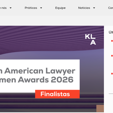
e nós
Práticas
Equipe
Notícias
Co
Úl