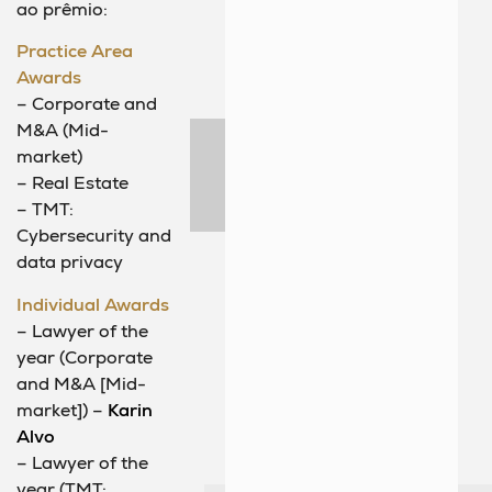
ao prêmio:
Practice Area
Awards
– Corporate and
M&A (Mid-
market)
– Real Estate
– TMT:
Cybersecurity and
data privacy
Individual Awards
– Lawyer of the
year (Corporate
and M&A [Mid-
market]) –
Karin
Alvo
– Lawyer of the
year (TMT: