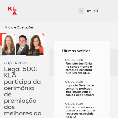
PT
EN
< Mídia e Operações
Últimas notícias
06/08/2026
20/03/2023
Revisão tarifária
no saneamento é
Legal 500:
tema de consulta
pública da ANA
KLA
participa da
06/08/2026
Imposto Seletivo é
cerimônia
tema no podcast
Tax Route com o
de
sócio Felipe Omori
premiação
06/08/2026
dos
Filtro da relevância
passa a valer para
melhores do
recursos especiais
no STJ