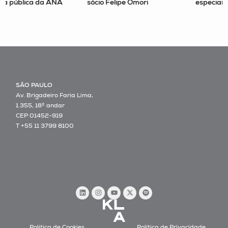
sócio Felipe Omori
especiais no STJ
SÃO PAULO
Av. Brigadeiro Faria Lima,
1.355, 18º andar
CEP 01452-919
T +55 11 3799 8100
Política de Cookies
Política de Privacidade