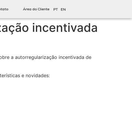
ntato
Área do Cliente
PT
EN
zação incentivada
obre a autorregularização incentivada de
erísticas e novidades: