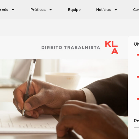
e nós
Práticas
Equipe
Notícias
Co
Úl
Pa