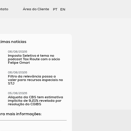
ntato
Área do Cliente
PT
EN
timas notícias
06/08/2026
Imposto Seletivo é tema no
podcast Tax Route com o sócio
Felipe Omori
06/08/2026
Filtro da relevância passa a
valer para recursos especiais no
STJ
05/08/2026
Alíquota da CBS tem estimativa
implícita de 9,21% revelada por
resolução do CGIBS
ra mais informações: