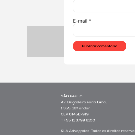
E-mail
*
SÃO PAULO
Av. Brigadeiro Faria Lima,
1.355, 18º andar
CEP 01452-919
T +55 11 3799 8100
KLA Advogados. Todos os direitos reserva