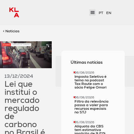
PT
EN
< Notícias
Últimas notícias
06/08/2026
13/12/2024
Imposto Seletivo é
tema no podcast
Lei que
Tax Route com o
sócio Felipe Omori
institui o
mercado
06/08/2026
Filtro da relevância
passa a valer para
regulado
recursos especiais
no STJ
de
carbono
05/08/2026
Alíquota da CBS
no Brasil é
tem estimativa
implícita de 9,21%