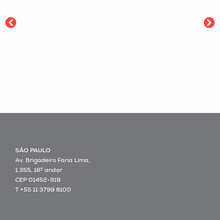
SÃO PAULO
Av. Brigadeiro Faria Lima,
1.355, 18º andar
CEP 01452-919
T +55 11 3799 8100