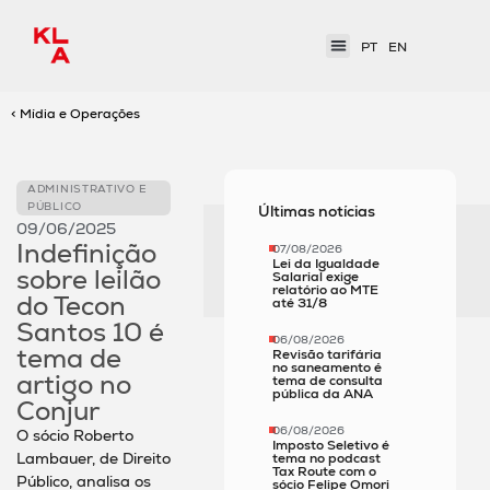
PT
EN
< Mídia e Operações
ADMINISTRATIVO E
PÚBLICO
Últimas notícias
09/06/2025
Indefinição
07/08/2026
Lei da Igualdade
sobre leilão
Salarial exige
relatório ao MTE
do Tecon
até 31/8
Santos 10 é
06/08/2026
tema de
Revisão tarifária
no saneamento é
artigo no
tema de consulta
pública da ANA
Conjur
06/08/2026
O sócio Roberto
Imposto Seletivo é
Lambauer, de Direito
tema no podcast
Tax Route com o
Público, analisa os
sócio Felipe Omori