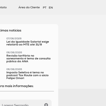
ntato
Área do Cliente
PT
EN
timas notícias
07/08/2026
Lei da Igualdade Salarial exige
relatório ao MTE até 31/8
06/08/2026
Revisão tarifária no
saneamento é tema de consulta
pública da ANA
06/08/2026
Imposto Seletivo é tema no
podcast Tax Route com o sócio
Felipe Omori
ra mais informações:
Lorena Serraglio