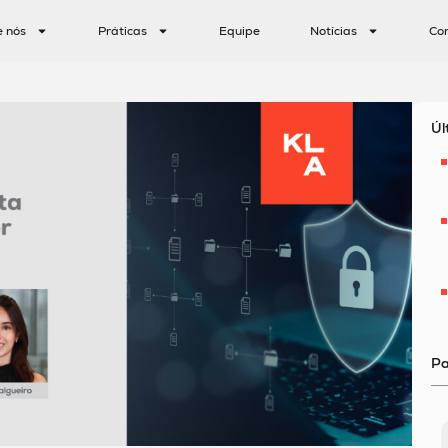
e nós
Práticas
Equipe
Notícias
Co
Úl
Pa