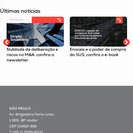
Últimas notícias
Nulidade de deliberação e
Ensceis e o poder de compra
%
riscos no M&A: confira a
do SUS; confira o e-book
newsletter
SÃO PAULO
Av. Brigadeiro Faria Lima,
1.355, 18º andar
CEP 01452-919
T +55 11 3799 8100