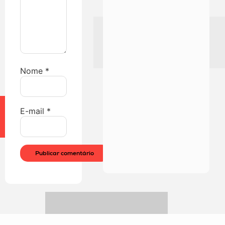
Nome
*
E-mail
*