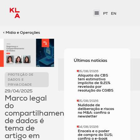
PT
EN
< Mídia e Operações
Últimas notícias
05/08/2026
PROTEÇÃO DE
Alíquota da CBS
tem estimativa
DADOS E
implícita de 9,21%
PRIVACIDADE
revelada por
resolução do CGIBS
29/04/2025
Marco legal
05/08/2026
do
Nulidade de
deliberação e riscos
compartilhamento
no M&A: confira a
newsletter
de dados é
tema de
04/08/2026
Ensceis e o poder
artigo em
de compra do SUS;
confira o e-book