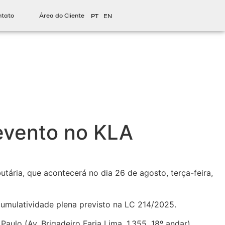
ntato
Área do Cliente
PT
EN
 evento no KLA
utária, que acontecerá no dia 26 de agosto, terça-feira,
umulatividade plena previsto na LC 214/2025.
ulo (Av. Brigadeiro Faria Lima, 1.355, 18º andar).