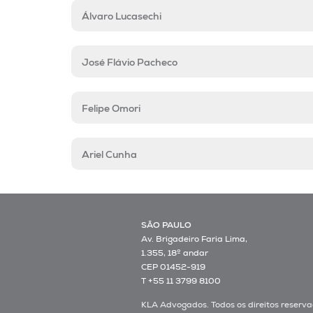
Álvaro Lucasechi
José Flávio Pacheco
Felipe Omori
Ariel Cunha
SÃO PAULO
Av. Brigadeiro Faria Lima,
1.355, 18º andar
CEP 01452-919
T +55 11 3799 8100
KLA Advogados. Todos os direitos reserva