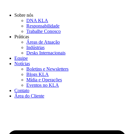
Ir
para
Sobre nós
o
DNA KLA
conteúdo
Responsabilidade
Trabalhe Conosco
Práticas
Áreas de Atuação
Indústrias
Desks Internacionais
Equipe
Notícias
Boletins e Newsletters
Blogs KLA
Mídia e Operações
Eventos no KLA
Contato
Área do Cliente