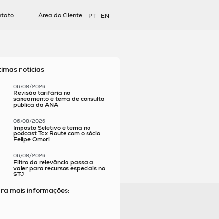
ntato
Área do Cliente
PT
EN
timas notícias
06/08/2026
Revisão tarifária no
saneamento é tema de consulta
pública da ANA
06/08/2026
Imposto Seletivo é tema no
podcast Tax Route com o sócio
Felipe Omori
06/08/2026
Filtro da relevância passa a
valer para recursos especiais no
STJ
ra mais informações: