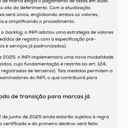
tro de marca exigia o pagamento de taxas em duas
no ato do deferimento. Com a atualização
axa será única, englobando ambos os valores,
is e simplificando o procedimento.
r o
backlog
, o INPI adotou uma estratégia de valores
pedidos de registro com a especificação pré-
s e serviços já padronizados).
de 2025, o INPI implementará uma nova modalidade
idos, cuja fundamentação é restrita ao art. 124,
s registradas de terceiros). Tais medidas permitem a
examinadores do INPI, o que contribuirá para
odo de transição para marcas já
 de junho de 2025 ainda estarão sujeitos à regra
 certificado e do primeiro decênio será feito