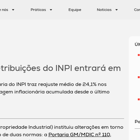
e nós
Práticas
Equipe
Notícias
Co
Úl
tribuições do INPI entrará em
aria do INPI traz reajuste médio de 24,1% nos
agem inflacionária acumulada desde o último
Pa
Propriedade Industrial) instituiu alterações em torno
o de duas normas: a
Portaria GM/MDIC nº 110
,