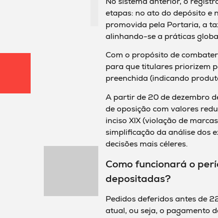
No sistema anterior, o regis
etapas: no ato do depósito e 
promovida pela Portaria, a t
alinhando-se a práticas globa
Com o propósito de combate
para que titulares priorizem 
preenchida (indicando produto
A partir de 20 de dezembro 
de oposição com valores reduz
inciso XIX (violação de marca
simplificação da análise dos 
decisões mais céleres.
Como funcionará o perí
depositadas?
Pedidos deferidos antes de 22
atual, ou seja, o pagamento do