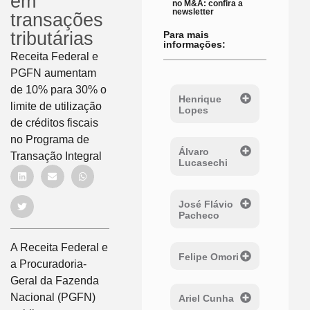
em
no M&A: confira a
newsletter
transações
tributárias
Para mais
informações:
Receita Federal e
PGFN aumentam
de 10% para 30% o
Henrique
limite de utilização
Lopes
de créditos fiscais
no Programa de
Álvaro
Transação Integral
Lucasechi
José Flávio
Pacheco
A Receita Federal e
Felipe Omori
a Procuradoria-
Geral da Fazenda
Nacional (PGFN)
Ariel Cunha