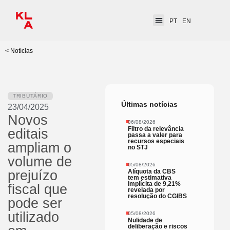
PT
EN
< Notícias
TRIBUTÁRIO
Últimas notícias
23/04/2025
Novos
06/08/2026
Filtro da relevância
editais
passa a valer para
recursos especiais
ampliam o
no STJ
volume de
05/08/2026
Alíquota da CBS
prejuízo
tem estimativa
implícita de 9,21%
fiscal que
revelada por
resolução do CGIBS
pode ser
utilizado
05/08/2026
Nulidade de
deliberação e riscos