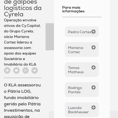
de galpões
logísticos da
Para mais
informações:
Cyrela
Operação envolve
ativos da Cy.Capital,
do Grupo Cyrela;
Pedro Cortez
sócia Mariana
Cortez liderou a
assessoria com
Mariana
Cortez
apoio das equipes
Societária e
Imobiliária do KLA
Tomaz
Matheus
O KLA assessorou
Rodrigo
o Pátria LOG,
Pontes
fundo imobiliário
gerido pelo Pátria
Luanda
Investimentos, na
Backheuser
aquisição de