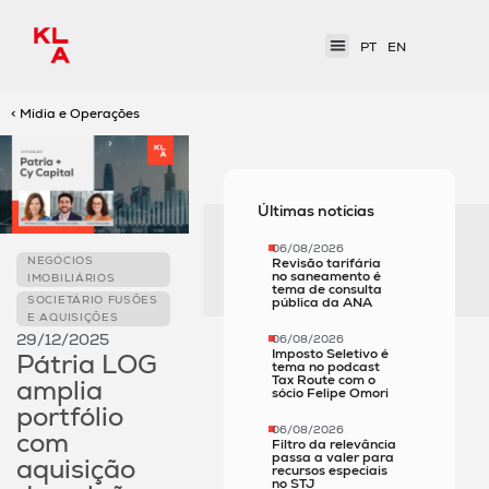
PT
EN
< Mídia e Operações
Últimas notícias
06/08/2026
NEGÓCIOS
Revisão tarifária
no saneamento é
IMOBILIÁRIOS
tema de consulta
SOCIETÁRIO FUSÕES
pública da ANA
E AQUISIÇÕES
29/12/2025
06/08/2026
Imposto Seletivo é
Pátria LOG
tema no podcast
Tax Route com o
amplia
sócio Felipe Omori
portfólio
06/08/2026
com
Filtro da relevância
passa a valer para
aquisição
recursos especiais
no STJ