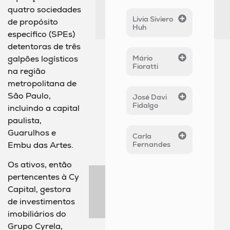
quatro sociedades
Livia Siviero
de propósito
Huh
específico (SPEs)
detentoras de três
galpões logísticos
Mário
Fioratti
na região
metropolitana de
São Paulo,
José Davi
Fidalgo
incluindo a capital
paulista,
Guarulhos e
Carla
Embu das Artes.
Fernandes
Os ativos, então
pertencentes à Cy
Capital, gestora
de investimentos
imobiliários do
Grupo Cyrela,