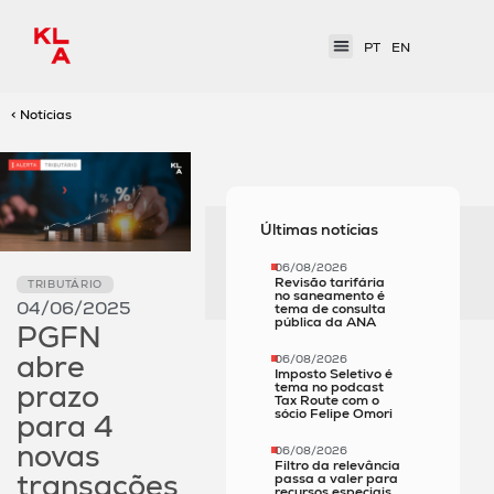
PT
EN
< Notícias
Últimas notícias
06/08/2026
Revisão tarifária
TRIBUTÁRIO
no saneamento é
04/06/2025
tema de consulta
pública da ANA
PGFN
abre
06/08/2026
Imposto Seletivo é
prazo
tema no podcast
Tax Route com o
sócio Felipe Omori
para 4
novas
06/08/2026
Filtro da relevância
transações
passa a valer para
recursos especiais