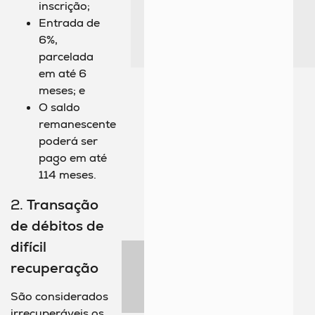
inscrição;
Entrada de
6%,
parcelada
em até 6
meses; e
O saldo
remanescente
poderá ser
pago em até
114 meses.
2.
Transação
de débitos de
difícil
recuperação
São considerados
irrecuperáveis os