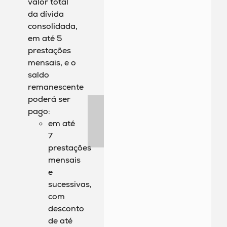
valor total
da dívida
consolidada,
em até 5
prestações
mensais, e o
saldo
remanescente
poderá ser
pago:
em até
7
prestações
mensais
e
sucessivas,
com
desconto
de até