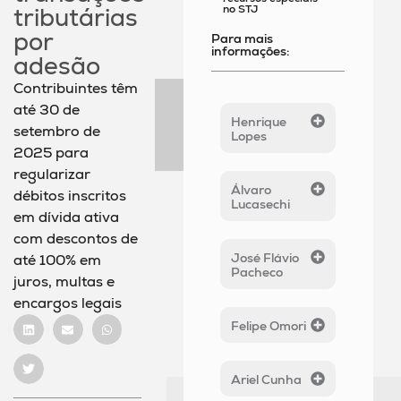
no STJ
tributárias
por
Para mais
informações:
adesão
Contribuintes têm
até 30 de
Henrique
setembro de
Lopes
2025 para
regularizar
Álvaro
débitos inscritos
Lucasechi
em dívida ativa
com descontos de
José Flávio
até 100% em
Pacheco
juros, multas e
encargos legais
Felipe Omori
Ariel Cunha