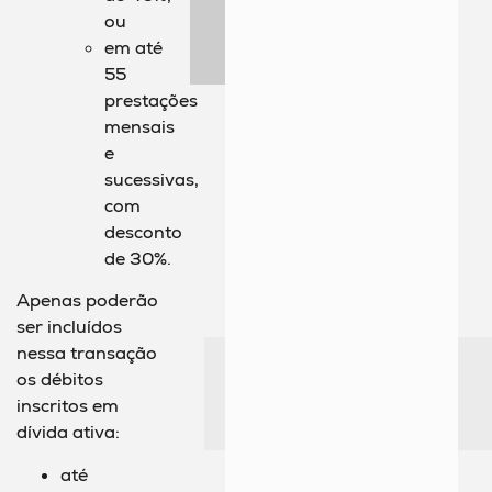
ou
em até
55
prestações
mensais
e
sucessivas,
com
desconto
de 30%.
Apenas poderão
ser incluídos
nessa transação
os débitos
inscritos em
dívida ativa:
até