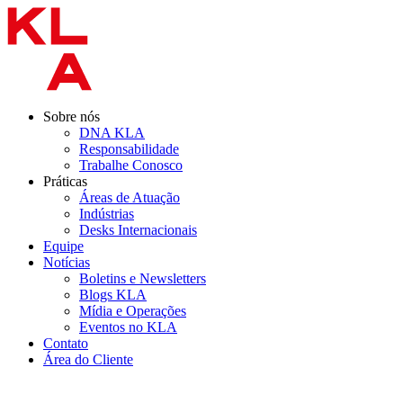
Ir
para
o
conteúdo
Sobre nós
DNA KLA
Responsabilidade
Trabalhe Conosco
Práticas
Áreas de Atuação
Indústrias
Desks Internacionais
Equipe
Notícias
Boletins e Newsletters
Blogs KLA
Mídia e Operações
Eventos no KLA
Contato
Área do Cliente