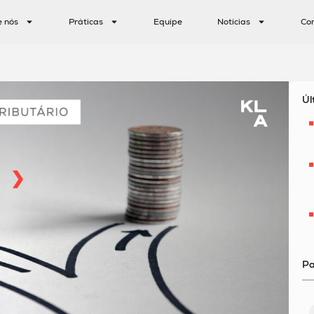
e nós
Práticas
Equipe
Notícias
Co
Úl
Pa