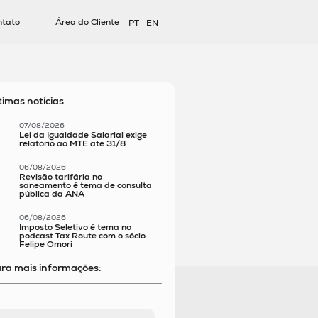
ntato
Área do Cliente
PT
EN
timas notícias
07/08/2026
Lei da Igualdade Salarial exige
relatório ao MTE até 31/8
06/08/2026
Revisão tarifária no
saneamento é tema de consulta
pública da ANA
06/08/2026
Imposto Seletivo é tema no
podcast Tax Route com o sócio
Felipe Omori
ra mais informações: