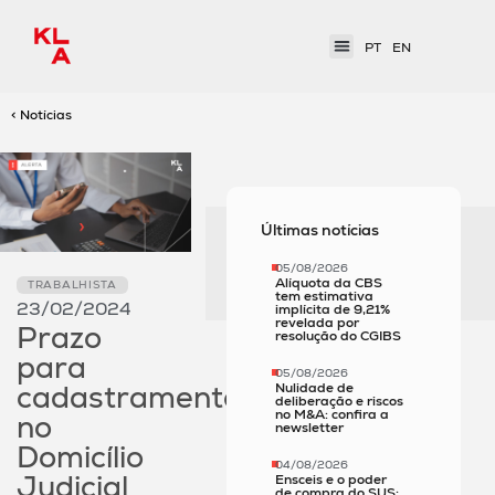
PT
EN
< Notícias
Últimas notícias
05/08/2026
Alíquota da CBS
TRABALHISTA
tem estimativa
23/02/2024
implícita de 9,21%
revelada por
Prazo
resolução do CGIBS
para
05/08/2026
cadastramento
Nulidade de
deliberação e riscos
no M&A: confira a
no
newsletter
Domicílio
04/08/2026
Judicial
Ensceis e o poder
de compra do SUS;