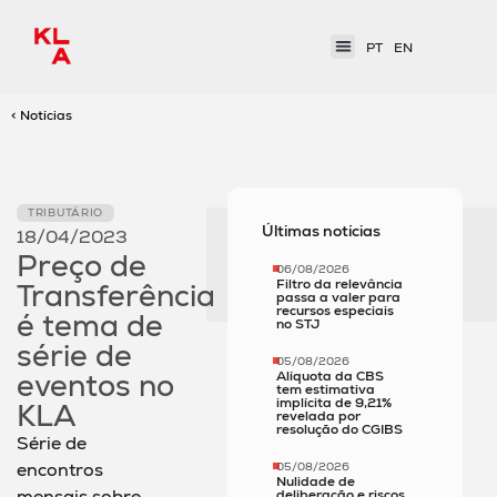
PT
EN
< Notícias
TRIBUTÁRIO
Últimas notícias
18/04/2023
Preço de
06/08/2026
Filtro da relevância
Transferência
passa a valer para
recursos especiais
é tema de
no STJ
série de
05/08/2026
eventos no
Alíquota da CBS
tem estimativa
implícita de 9,21%
KLA
revelada por
resolução do CGIBS
Série de
encontros
05/08/2026
Nulidade de
mensais sobre
deliberação e riscos