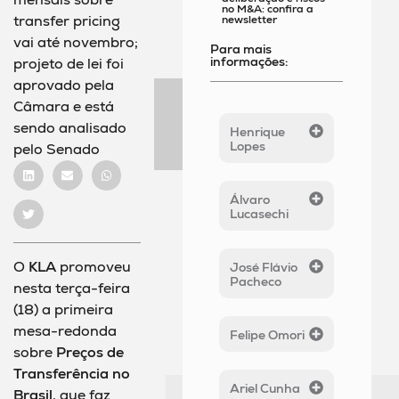
no M&A: confira a
transfer pricing
newsletter
vai até novembro;
Para mais
informações:
projeto de lei foi
aprovado pela
Câmara e está
sendo analisado
Henrique
Lopes
pelo Senado
Álvaro
Lucasechi
O
KLA
promoveu
José Flávio
Pacheco
nesta terça-feira
(18) a primeira
mesa-redonda
Felipe Omori
sobre
Preços de
Transferência no
Ariel Cunha
Brasil
, que faz