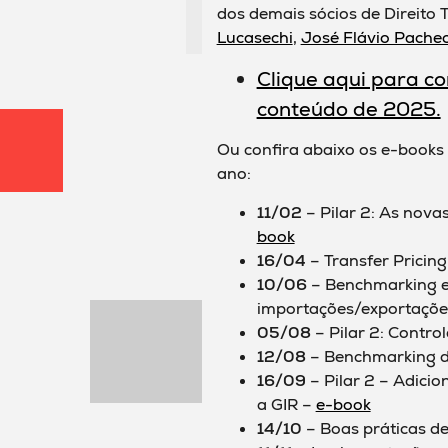
dos demais sócios de Direito 
Lucasechi
,
José Flávio Pache
Clique aqui para co
conteúdo de 2025.
Ou confira abaixo os e-books
ano:
11/02
– Pilar 2: As nova
book
16/04
– Transfer Pricin
10/06
– Benchmarking e
importações/exportaçõe
05/08
– Pilar 2: Control
12/08
– Benchmarking d
16/09
– Pilar 2 – Adici
a GIR –
e-book
14/10
– Boas práticas de