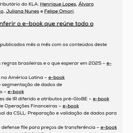
Tributário do KLA:
Henrique Lopes
,
Álvaro
co
,
Juliana Nunes
e
Felipe Omori
.
nferir o e-book que reúne todo o
 publicados mês a mês com os conteúdos deste
s regras brasileiras e o que esperar em 2025 –
e-
g na América Latina –
e-book
 segmentação de dados de
s –
e-book
es de IR diferido e atributos pré-GloBE –
e-book
e Operações Financeiras –
e-book
onal da CSLL: Preparação e validação de dados para
 defense file para preços de transferência –
e-book