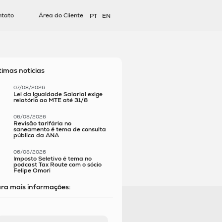
ntato
Área do Cliente
PT
EN
timas notícias
07/08/2026
Lei da Igualdade Salarial exige
relatório ao MTE até 31/8
06/08/2026
Revisão tarifária no
saneamento é tema de consulta
pública da ANA
06/08/2026
Imposto Seletivo é tema no
podcast Tax Route com o sócio
Felipe Omori
ra mais informações: