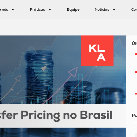
e nós
Práticas
Equipe
Notícias
Co
Úl
Pa