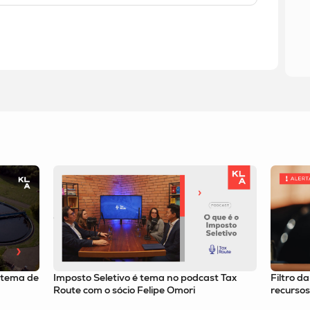
t Tax
Filtro da relevância passa a valer para
Alíquot
recursos especiais no STJ
de 9,21