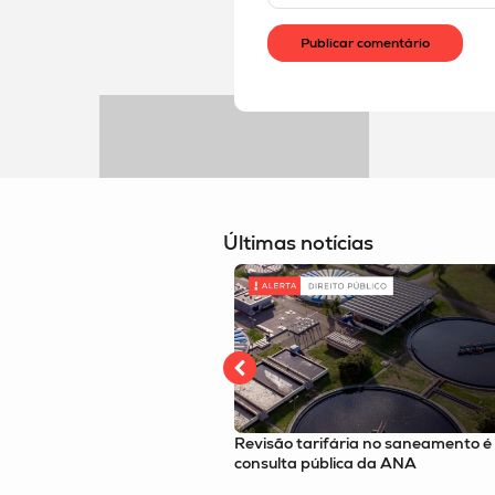
Últimas notícias
ária no saneamento é tema de
Imposto Seletivo é tema no podcas
ica da ANA
Route com o sócio Felipe Omori