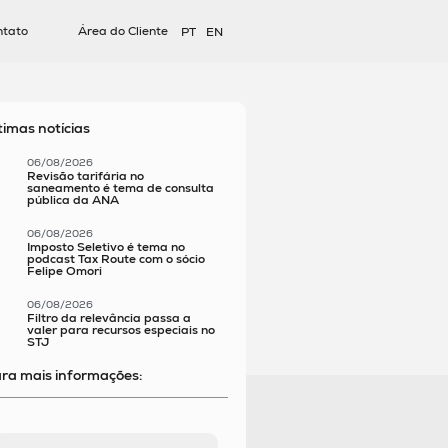
ntato
Área do Cliente
PT
EN
timas notícias
06/08/2026
Revisão tarifária no
saneamento é tema de consulta
pública da ANA
06/08/2026
Imposto Seletivo é tema no
podcast Tax Route com o sócio
Felipe Omori
06/08/2026
Filtro da relevância passa a
valer para recursos especiais no
STJ
ra mais informações: