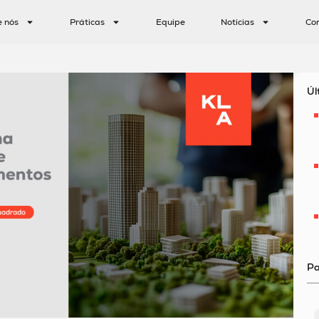
e nós
Práticas
Equipe
Notícias
Co
Úl
Pa