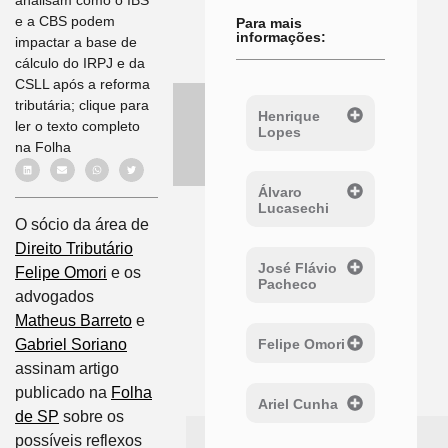
e a CBS podem
Para mais
informações:
impactar a base de
cálculo do IRPJ e da
CSLL após a reforma
tributária; clique para
Henrique
ler o texto completo
Lopes
na Folha
Álvaro
Lucasechi
O sócio da área de
Direito Tributário
José Flávio
Felipe Omori
e os
Pacheco
advogados
Matheus Barreto
e
Felipe Omori
Gabriel Soriano
assinam artigo
publicado na
Folha
Ariel Cunha
de SP
sobre os
possíveis reflexos