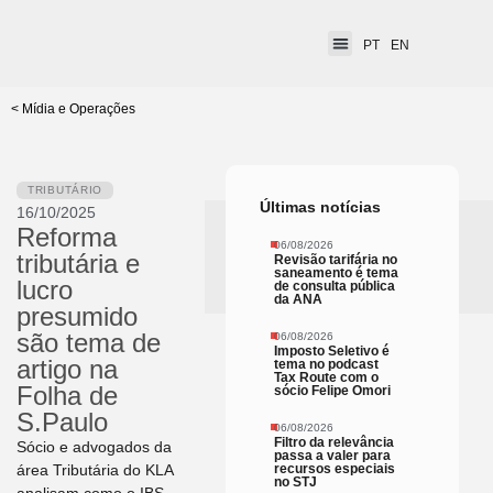
PT
EN
< Mídia e Operações
TRIBUTÁRIO
Últimas notícias
16/10/2025
Reforma
06/08/2026
tributária e
Revisão tarifária no
saneamento é tema
lucro
de consulta pública
da ANA
presumido
são tema de
06/08/2026
Imposto Seletivo é
artigo na
tema no podcast
Tax Route com o
Folha de
sócio Felipe Omori
S.Paulo
06/08/2026
Filtro da relevância
Sócio e advogados da
passa a valer para
área Tributária do KLA
recursos especiais
no STJ
analisam como o IBS