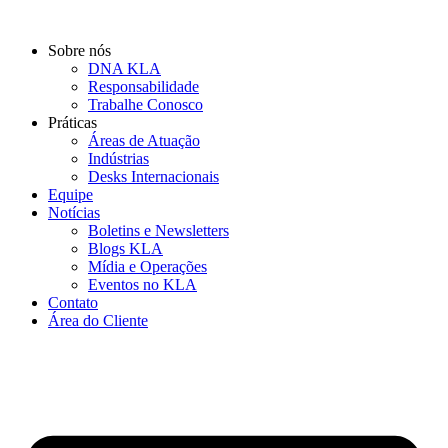
Ir
para
Sobre nós
o
DNA KLA
conteúdo
Responsabilidade
Trabalhe Conosco
Práticas
Áreas de Atuação
Indústrias
Desks Internacionais
Equipe
Notícias
Boletins e Newsletters
Blogs KLA
Mídia e Operações
Eventos no KLA
Contato
Área do Cliente