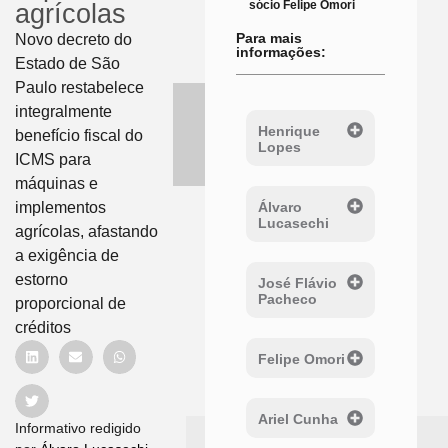
sócio Felipe Omori
agrícolas
Para mais
Novo decreto do
informações:
Estado de São
Paulo restabelece
integralmente
Henrique
benefício fiscal do
Lopes
ICMS para
máquinas e
Álvaro
implementos
Lucasechi
agrícolas, afastando
a exigência de
estorno
José Flávio
Pacheco
proporcional de
créditos
Felipe Omori
Ariel Cunha
Informativo redigido