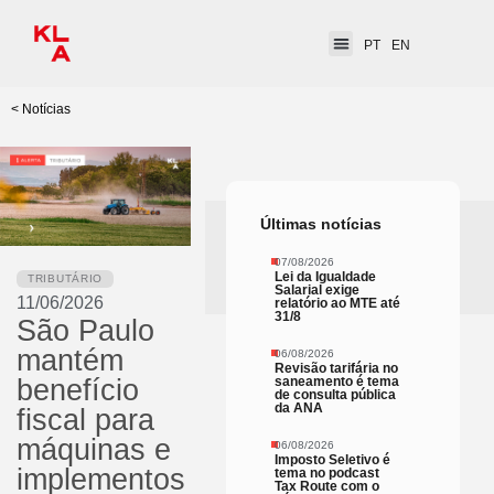
PT
EN
< Notícias
Últimas notícias
07/08/2026
Lei da Igualdade
TRIBUTÁRIO
Salarial exige
11/06/2026
relatório ao MTE até
31/8
São Paulo
mantém
06/08/2026
Revisão tarifária no
saneamento é tema
benefício
de consulta pública
da ANA
fiscal para
máquinas e
06/08/2026
Imposto Seletivo é
implementos
tema no podcast
Tax Route com o