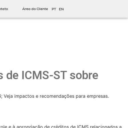
ntato
Área do Cliente
PT
EN
os de ICMS-ST sobre
26; Veja impactos e recomendações para empresas.
role e à apropriação de créditos de ICMS relacionados a