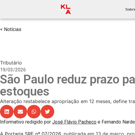
Sobr
< Notícias
Tributário
19/03/2026
São Paulo reduz prazo pa
estoques
Alteração restabelece apropriação em 12 meses, define t
Informativo redigido por
José Flávio Pacheco
e Fernando Nardel
A
Portaria SRE nº 07/2026
, publicada em 13 de março, pro