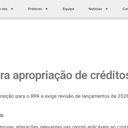
e nós
Práticas
Equipe
Notícias
Co
ra apropriação de crédit
ransição para o RPA e exige revisão de lançamentos de 20
li
moveu alterações relevantes nas regras aplicáveis ao cont