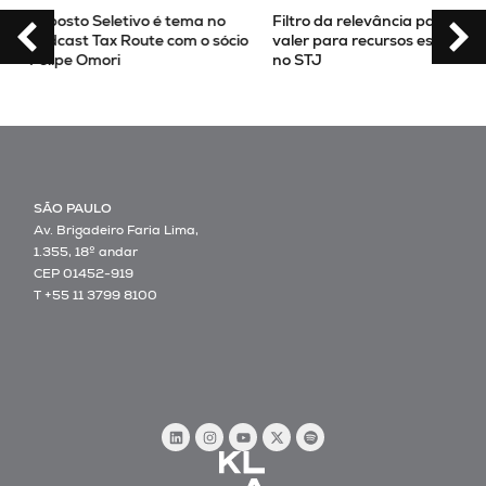
Imposto Seletivo é tema no
Filtro da relevância passa a
podcast Tax Route com o sócio
valer para recursos especiais
Felipe Omori
no STJ
SÃO PAULO
Av. Brigadeiro Faria Lima,
1.355, 18º andar
CEP 01452-919
T +55 11 3799 8100