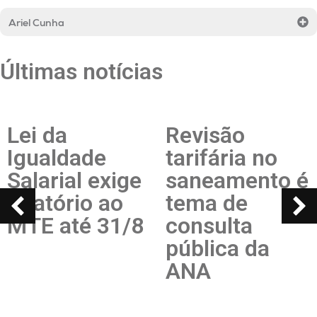
Ariel Cunha
Últimas notícias
Revisão
Imposto
tarifária no
Seletivo é
ge
saneamento é
tema no
tema de
podcast Ta
/8
consulta
Route com 
pública da
sócio Felip
ANA
Omori