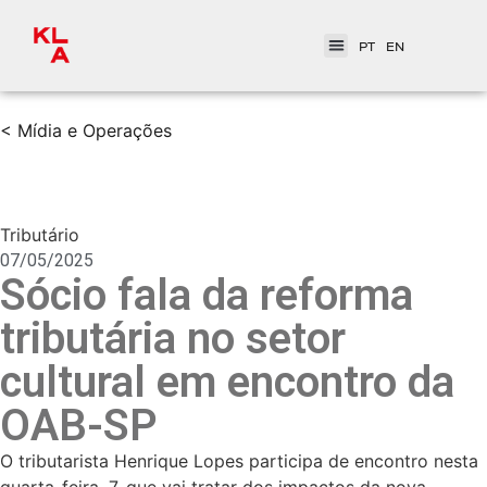
PT
EN
< Mídia e Operações
Tributário
07/05/2025
Sócio fala da reforma
tributária no setor
cultural em encontro da
OAB-SP
O tributarista Henrique Lopes participa de encontro nesta
quarta-feira, 7, que vai tratar dos impactos da nova