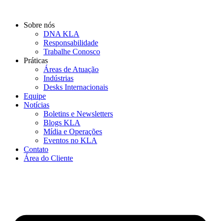
Ir
para
Sobre nós
o
DNA KLA
conteúdo
Responsabilidade
Trabalhe Conosco
Práticas
Áreas de Atuação
Indústrias
Desks Internacionais
Equipe
Notícias
Boletins e Newsletters
Blogs KLA
Mídia e Operações
Eventos no KLA
Contato
Área do Cliente