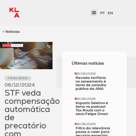
PT
EN
< Notícias
Últimas notícias
06/08/2026
Revisão tarifária
TRIBUTÁRIO
no saneamento é
06/12/2024
tema de consulta
pública da ANA
STF veda
compensação
06/08/2026
Imposto Seletivo é
automática
tema no podcast
Tax Route com o
sócio Felipe Omori
de
precatório
06/08/2026
Filtro da relevância
com
passa a valer para
recursos especiais