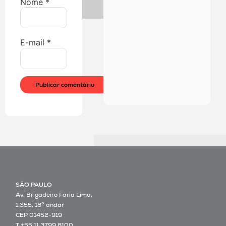
Nome
*
E-mail
*
SÃO PAULO
Av. Brigadeiro Faria Lima,
1.355, 18º andar
CEP 01452-919
T +55 11 3799 8100