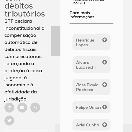
no STJ
débitos
tributários
Para mais
informações:
STF declara
inconstitucional a
compensação
Henrique
automática de
Lopes
débitos fiscais
com precatórios,
Álvaro
reforçando a
Lucasechi
proteção à coisa
julgada, à
isonomia e à
José Flávio
Pacheco
efetividade da
jurisdição
Felipe Omori
Ariel Cunha