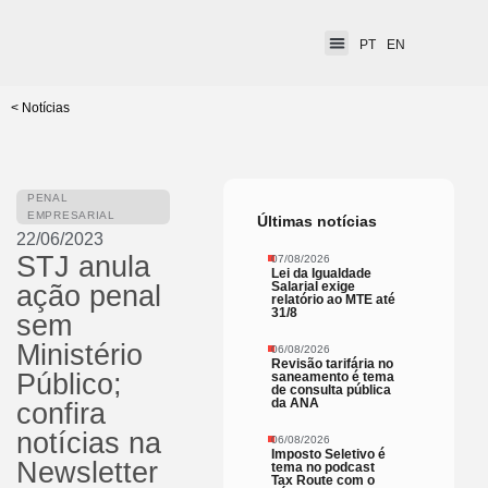
PT
EN
< Notícias
PENAL
EMPRESARIAL
Últimas notícias
22/06/2023
STJ anula
07/08/2026
Lei da Igualdade
Salarial exige
ação penal
relatório ao MTE até
31/8
sem
Ministério
06/08/2026
Revisão tarifária no
Público;
saneamento é tema
de consulta pública
da ANA
confira
notícias na
06/08/2026
Imposto Seletivo é
Newsletter
tema no podcast
Tax Route com o