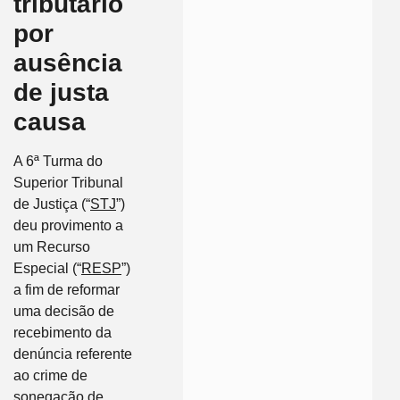
tributário
por
ausência
de justa
causa
A 6ª Turma do
Superior Tribunal
de Justiça (“
STJ
”)
deu provimento a
um Recurso
Especial (“
RESP
”)
a fim de reformar
uma decisão de
recebimento da
denúncia referente
ao crime de
sonegação de