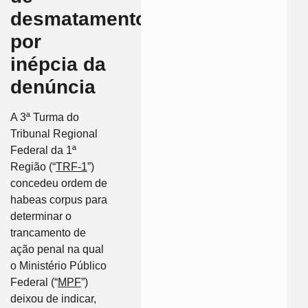
desmatamento
por
inépcia da
denúncia
A 3ª Turma do
Tribunal Regional
Federal da 1ª
Região (“
TRF-1
”)
concedeu ordem de
habeas corpus para
determinar o
trancamento de
ação penal na qual
o Ministério Público
Federal (“
MPF
”)
deixou de indicar,