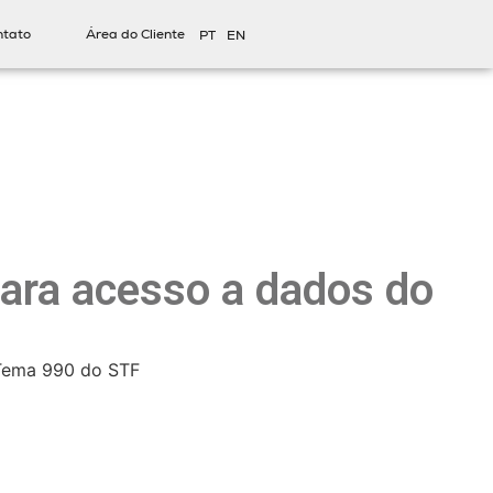
ntato
Área do Cliente
PT
EN
para acesso a dados do
o Tema 990 do STF