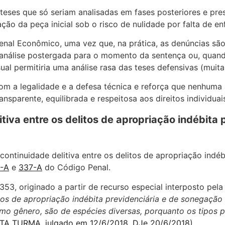
teses que só seriam analisadas em fases posteriores e pre
ração da peça inicial sob o risco de nulidade por falta de 
Penal Econômico, uma vez que, na prática, as denúncias são
análise postergada para o momento da sentença ou, quando
al permitiria uma análise rasa das teses defensivas (muit
m a legalidade e a defesa técnica e reforça que nenhuma
nsparente, equilibrada e respeitosa aos direitos individua
tiva entre os delitos de apropriação indébita
continuidade delitiva entre os delitos de apropriação indé
-A
e
337-A
do Código Penal.
.353, originado a partir de recurso especial interposto p
tos de apropriação indébita previdenciária e de sonegação 
 gênero, são de espécies diversas, porquanto os tipos p
INTA TURMA, julgado em 12/6/2018, DJe 20/6/2018
).