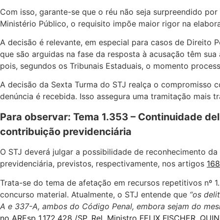
Com isso, garante-se que o réu não seja surpreendido por 
Ministério Público, o requisito impõe maior rigor na elabo
A decisão é relevante, em especial para casos de Direito 
que são arguidas na fase da resposta à acusação têm sua 
pois, segundos os Tribunais Estaduais, o momento processu
A decisão da Sexta Turma do STJ realça o compromisso co
denúncia é recebida. Isso assegura uma tramitação mais tra
Para observar: Tema 1.353 – Continuidade deli
contribuição previdenciária
O STJ deverá julgar a possibilidade de reconhecimento da 
previdenciária, previstos, respectivamente, nos artigos
168
Trata-se do tema de afetação em recursos repetitivos nº 1
concurso material. Atualmente, o STJ entende que
“os deli
A e 337-A, ambos do Código Penal, embora sejam do mesmo
no AREsp 1.172.428 /SP, Rel. Ministro FELIX FISCHER, QU