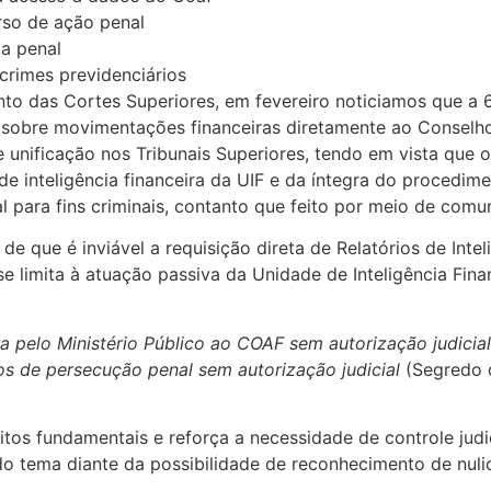
rso de ação penal
a penal
 crimes previdenciários
das Cortes Superiores, em fevereiro noticiamos que a 6ª 
 sobre movimentações financeiras diretamente ao Conselho
e unificação nos Tribunais Superiores, tendo em vista que
 inteligência financeira da UIF e da íntegra do procediment
para fins criminais, contanto que feito por meio de comun
 que é inviável a requisição direta de Relatórios de Intel
 limita à atuação passiva da Unidade de Inteligência Finan
eira pelo Ministério Público ao COAF sem autorização judici
ãos de persecução penal sem autorização judicial
(Segredo d
eitos fundamentais e reforça a necessidade de controle jud
do tema diante da possibilidade de reconhecimento de nulid