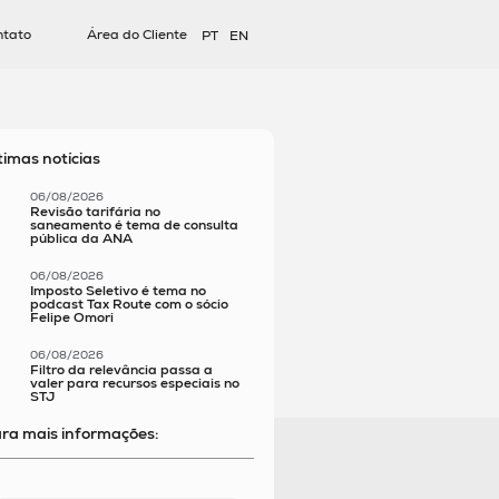
ntato
Área do Cliente
PT
EN
timas notícias
06/08/2026
Revisão tarifária no
saneamento é tema de consulta
pública da ANA
06/08/2026
Imposto Seletivo é tema no
podcast Tax Route com o sócio
Felipe Omori
06/08/2026
Filtro da relevância passa a
valer para recursos especiais no
STJ
ra mais informações: