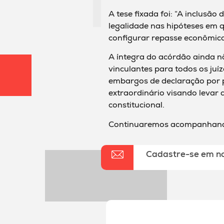
A tese fixada foi: “A inclusã
legalidade nas hipóteses em q
configurar repasse econômico
A íntegra do acórdão ainda não
vinculantes para todos os juíz
embargos de declaração por p
extraordinário visando levar 
constitucional.
Continuaremos acompanhando 
Cadastre-se em n