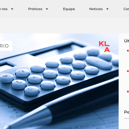
e nós
Práticas
Equipe
Notícias
Co
Úl
Pa