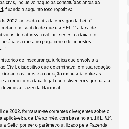
as civis, inclusive naquelas constituídas antes da
24
, fixando a seguinte tese repetitiva:
 de 2002
, antes da entrada em vigor da Lei n°
rpretado no sentido de que é a SELIC a taxa de
dívidas de natureza civil, por ser esta a taxa em
monetária e a mora no pagamento de impostos
l.”
histórico de insegurança jurídica que envolvia a
igo Civil, dispositivo que determinava, em sua redação
ncionado os juros e a correção monetária entre as
de acordo com a taxa legal que estiver em vigor para a
 devidos à Fazenda Nacional.
l de 2002, formaram-se correntes divergentes sobre o
a aplicável: a de 1% ao mês, com base no art. 161, §1º,
ou a Selic, por ser o parâmetro utilizado pela Fazenda