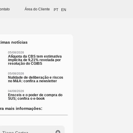
ontato
Área do Cliente
PT
EN
timas notícias
05/08/2026
Alíquota da CBS tem estimativa
implícita de 9,21% revelada por
resolução do CGIBS
05/08/2026
Nulidade de deliberação e riscos
no M&A: confira a newsletter
04/08/2026
Ensceis e o poder de compra do
SUS; confira o e-book
ra mais informações:
Tiago Cortez