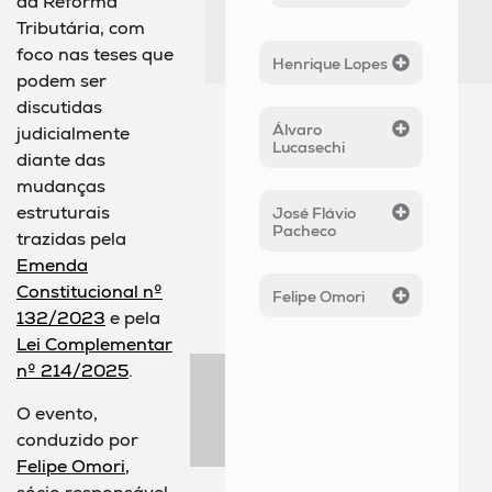
da Reforma
Tributária, com
foco nas teses que
Henrique Lopes
podem ser
discutidas
Álvaro
judicialmente
Lucasechi
diante das
mudanças
estruturais
José Flávio
Pacheco
trazidas pela
Emenda
Constitucional nº
Felipe Omori
132/2023
e pela
Lei Complementar
nº 214/2025
.
O evento,
conduzido por
Felipe Omori
,