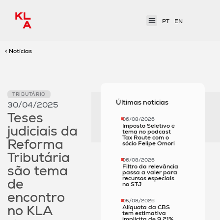
PT
EN
< Notícias
TRIBUTÁRIO
Últimas notícias
30/04/2025
Teses
06/08/2026
Imposto Seletivo é
judiciais da
tema no podcast
Tax Route com o
Reforma
sócio Felipe Omori
Tributária
06/08/2026
são tema
Filtro da relevância
passa a valer para
recursos especiais
de
no STJ
encontro
05/08/2026
no KLA
Alíquota da CBS
tem estimativa
implícita de 9,21%