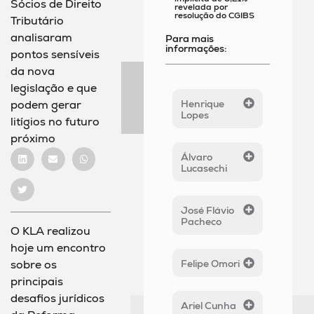
Sócios de Direito
revelada por
resolução do CGIBS
Tributário
analisaram
Para mais
informações:
pontos sensíveis
da nova
legislação e que
Henrique
podem gerar
Lopes
litígios no futuro
próximo
Álvaro
Lucasechi
José Flávio
Pacheco
O KLA realizou
hoje um encontro
Felipe Omori
sobre os
principais
desafios jurídicos
Ariel Cunha