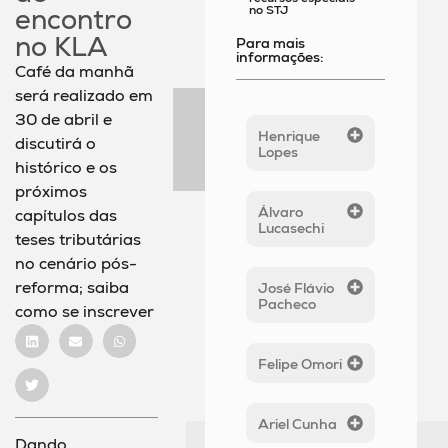
no STJ
encontro
no KLA
Para mais
informações:
Café da manhã
será realizado em
30 de abril e
Henrique
discutirá o
Lopes
histórico e os
próximos
Álvaro
capítulos das
Lucasechi
teses tributárias
no cenário pós-
reforma; saiba
José Flávio
Pacheco
como se inscrever
Felipe Omori
Ariel Cunha
Dando