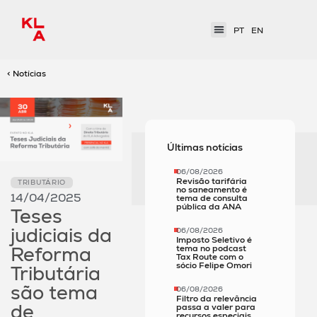
PT
EN
< Notícias
Últimas notícias
06/08/2026
Revisão tarifária
TRIBUTÁRIO
no saneamento é
14/04/2025
tema de consulta
pública da ANA
Teses
judiciais da
06/08/2026
Imposto Seletivo é
Reforma
tema no podcast
Tax Route com o
sócio Felipe Omori
Tributária
são tema
06/08/2026
Filtro da relevância
de
passa a valer para
recursos especiais