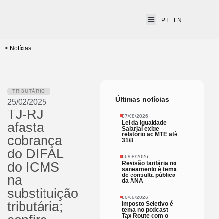
PT
EN
< Notícias
TRIBUTÁRIO
Últimas notícias
25/02/2025
TJ-RJ
07/08/2026
Lei da Igualdade
afasta
Salarial exige
relatório ao MTE até
cobrança
31/8
do DIFAL
06/08/2026
Revisão tarifária no
do ICMS
saneamento é tema
de consulta pública
na
da ANA
substituição
06/08/2026
tributária;
Imposto Seletivo é
tema no podcast
Tax Route com o