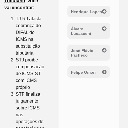
Tributário
, você
vai encontrar:
Henrique Lopes
TJ-RJ afasta
cobrança do
Álvaro
DIFAL do
Lucasechi
ICMS na
substituição
José Flávio
tributária
Pacheco
STJ proíbe
compensação
Felipe Omori
de ICMS-ST
com ICMS
próprio
STF finaliza
julgamento
sobre ICMS
nas
operações de