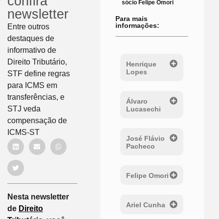
confira
sócio Felipe Omori
newsletter
Para mais
informações:
Entre outros
destaques de
informativo de
Direito Tributário,
Henrique
Lopes
STF define regras
para ICMS em
transferências, e
Álvaro
STJ veda
Lucasechi
compensação de
ICMS-ST
José Flávio
Pacheco
Felipe Omori
Nesta newsletter
Ariel Cunha
de
Direito