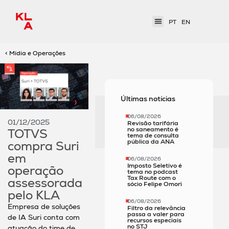
PT
EN
< Mídia e Operações
Últimas notícias
06/08/2026
01/12/2025
Revisão tarifária
no saneamento é
TOTVS
tema de consulta
pública da ANA
compra Suri
em
06/08/2026
Imposto Seletivo é
operação
tema no podcast
Tax Route com o
assessorada
sócio Felipe Omori
pelo KLA
06/08/2026
Empresa de soluções
Filtro da relevância
passa a valer para
de IA Suri conta com
recursos especiais
no STJ
atuação do time de