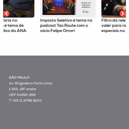
Imposto Seletivo é tema no
Filtro da relevância passa a
podcast Tax Route com o
valer para recursos
sócio Felipe Omori
especiais no STJ
SÃO PAULO
Av. Brigadeiro Faria Lima,
1.355, 18º andar
CEP 01452-919
T +55 11 3799 8100