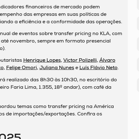
ndicadores financeiros de mercado podem
esempenho das empresas em suas políticas de
iando a eficiência e a conformidade das operações.
nual de eventos sobre transfer pricing no KLA, com
s até novembro, sempre em formato presencial
o).
butaristas
Henrique Lopes
,
Victor Polizelli
,
Álvaro
co
,
Felipe Omori
,
Juliana Nunes
e
Luís Flávio Neto
.
erá realizado das 8h30 às 10h30, no escritório do
iro Faria Lima, 1.355, 18º andar), com café da
ordou temas como transfer pricing na América
s de importações/exportações. Confira os
2025