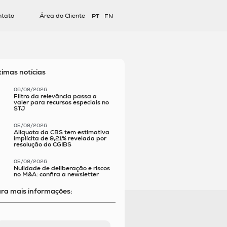
ntato
Área do Cliente
PT
EN
timas notícias
06/08/2026
Filtro da relevância passa a
valer para recursos especiais no
STJ
05/08/2026
Alíquota da CBS tem estimativa
implícita de 9,21% revelada por
resolução do CGIBS
05/08/2026
Nulidade de deliberação e riscos
no M&A: confira a newsletter
ra mais informações: