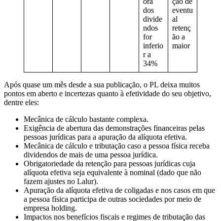
ora
ção de
dos
eventu
divide
al
ndos
retenç
for
ão a
inferio
maior
r a
34%
Após quase um mês desde a sua publicação, o PL deixa muitos
pontos em aberto e incertezas quanto à efetividade do seu objetivo,
dentre eles:
Mecânica de cálculo bastante complexa.
Exigência de abertura das demonstrações financeiras pelas
pessoas jurídicas para a apuração da alíquota efetiva.
Mecânica de cálculo e tributação caso a pessoa física receba
dividendos de mais de uma pessoa jurídica.
Obrigatoriedade da retenção para pessoas jurídicas cuja
alíquota efetiva seja equivalente à nominal (dado que não
fazem ajustes no Lalur).
Apuração da alíquota efetiva de coligadas e nos casos em que
a pessoa física participa de outras sociedades por meio de
empresa holding.
Impactos nos benefícios fiscais e regimes de tributação das