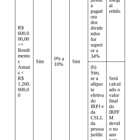
a
al
pagad
retido
ora
dos
R$
divide
600.0
ndos
00,00
for
<=
superi
Rendi
or a
mento
34%
0% a
s
Sim
Sim
10%
Anuai
(b)
s <
Sim,
R$
se a
Será
1.200.
alíquo
calcul
000,0
ta
ado o
0
efetiva
valor
do
final
IRPJ e
do
da
IRPF
CSLL
M
da
devid
pessoa
o no
jurídic
ano