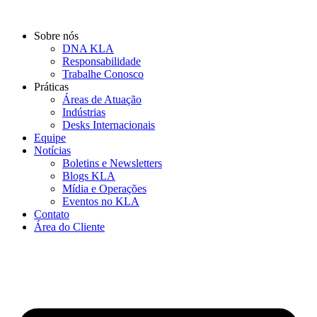
Ir
para
Sobre nós
o
DNA KLA
conteúdo
Responsabilidade
Trabalhe Conosco
Práticas
Áreas de Atuação
Indústrias
Desks Internacionais
Equipe
Notícias
Boletins e Newsletters
Blogs KLA
Mídia e Operações
Eventos no KLA
Contato
Área do Cliente