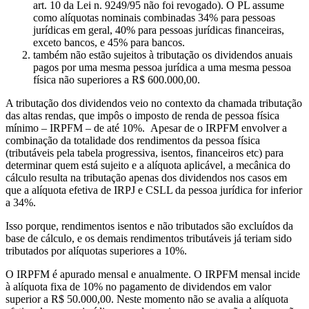
art. 10 da Lei n. 9249/95 não foi revogado). O PL assume
como alíquotas nominais combinadas 34% para pessoas
jurídicas em geral, 40% para pessoas jurídicas financeiras,
exceto bancos, e 45% para bancos.
também não estão sujeitos à tributação os dividendos anuais
pagos por uma mesma pessoa jurídica a uma mesma pessoa
física não superiores a R$ 600.000,00.
A tributação dos dividendos veio no contexto da chamada tributação
das altas rendas, que impôs o imposto de renda de pessoa física
mínimo – IRPFM – de até 10%. Apesar de o IRPFM envolver a
combinação da totalidade dos rendimentos da pessoa física
(tributáveis pela tabela progressiva, isentos, financeiros etc) para
determinar quem está sujeito e a alíquota aplicável, a mecânica do
cálculo resulta na tributação apenas dos dividendos nos casos em
que a alíquota efetiva de IRPJ e CSLL da pessoa jurídica for inferior
a 34%.
Isso porque, rendimentos isentos e não tributados são excluídos da
base de cálculo, e os demais rendimentos tributáveis já teriam sido
tributados por alíquotas superiores a 10%.
O IRPFM é apurado mensal e anualmente. O IRPFM mensal incide
à alíquota fixa de 10% no pagamento de dividendos em valor
superior a R$ 50.000,00. Neste momento não se avalia a alíquota