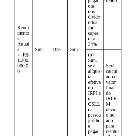
pagad
retido
ora
dos
divide
ndos
Rendi
for
mento
superi
s
or a
Anuai
34%
s
Sim
10%
Sim
>=R$
(b)
1.200.
Sim,
000,0
se a
Será
0
alíquo
calcul
ta
ado o
efetiva
valor
do
final
IRPJ e
do
da
IRPF
CSLL
M
da
devid
pessoa
o no
jurídic
ano
a
para
pagad
restitui