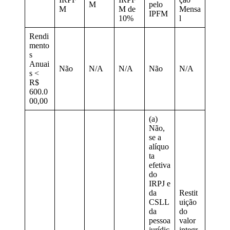
M
pelo
M
M de
Mensa
IPFM
10%
l
Rendi
mento
s
Anuai
Não
N/A
N/A
Não
N/A
s <
R$
600.0
00,00
(a)
Não,
se a
alíquo
ta
efetiva
do
IRPJ e
da
Restit
CSLL
uição
da
do
pessoa
valor
jurídic
integr