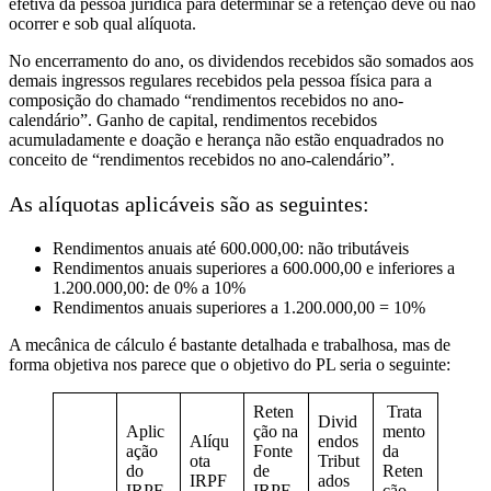
efetiva da pessoa jurídica para determinar se a retenção deve ou não
ocorrer e sob qual alíquota.
No encerramento do ano, os dividendos recebidos são somados aos
demais ingressos regulares recebidos pela pessoa física para a
composição do chamado “rendimentos recebidos no ano-
calendário”. Ganho de capital, rendimentos recebidos
acumuladamente e doação e herança não estão enquadrados no
conceito de “rendimentos recebidos no ano-calendário”.
As alíquotas aplicáveis são as seguintes:
Rendimentos anuais até 600.000,00: não tributáveis
Rendimentos anuais superiores a 600.000,00 e inferiores a
1.200.000,00: de 0% a 10%
Rendimentos anuais superiores a 1.200.000,00 = 10%
A mecânica de cálculo é bastante detalhada e trabalhosa, mas de
forma objetiva nos parece que o objetivo do PL seria o seguinte:
Reten
Trata
Divid
Aplic
ção na
mento
Alíqu
endos
ação
Fonte
da
ota
Tribut
do
de
Reten
IRPF
ados
IRPF
IRPF
ção