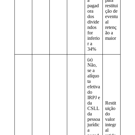
a
para
pagad
restitui
ora
ção de
dos
eventu
divide
al
ndos
retenç
for
ão a
inferio
maior
r a
34%
(a)
Não,
se a
alíquo
ta
efetiva
do
IRPJ e
da
Restit
CSLL
uição
da
do
pessoa
valor
jurídic
integr
a
al