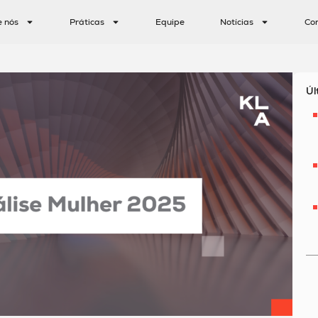
e nós
Práticas
Equipe
Notícias
Co
Úl