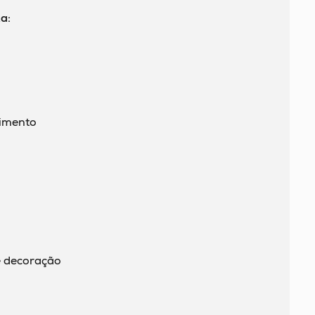
a:
imento
e decoração