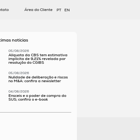
ntato
Área do Cliente
PT
EN
timas notícias
05/08/2026
Alíquota da CBS tem estimativa
implícita de 9,21% revelada por
resolução do CGIBS
05/08/2026
Nulidade de deliberação e riscos
no M&A: confira a newsletter
04/08/2026
Ensceis e o poder de compra do
SUS; confira o e-book