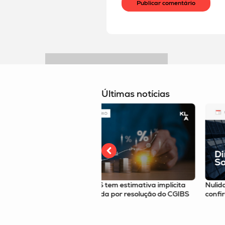
Últimas notícias
S tem estimativa implícita
Nulidade de deliberação e riscos n
ada por resolução do CGIBS
confira a newsletter