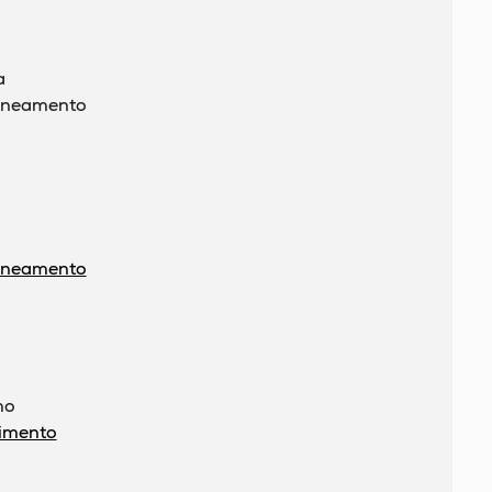
a
saneamento
saneamento
mo
imento