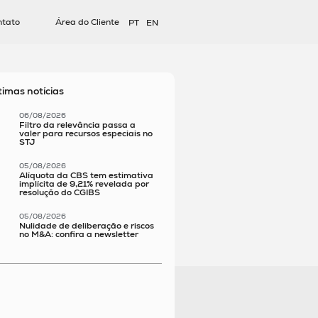
ntato
Área do Cliente
PT
EN
timas notícias
06/08/2026
Filtro da relevância passa a
valer para recursos especiais no
STJ
05/08/2026
Alíquota da CBS tem estimativa
implícita de 9,21% revelada por
resolução do CGIBS
05/08/2026
Nulidade de deliberação e riscos
no M&A: confira a newsletter