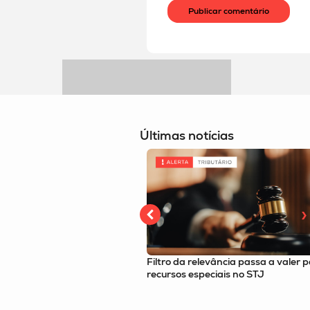
Últimas notícias
relevância passa a valer para
Alíquota da CBS tem estimativa
speciais no STJ
de 9,21% revelada por resoluç