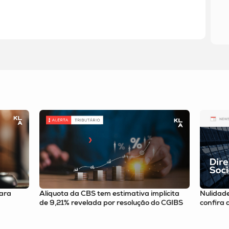
 implícita
Nulidade de deliberação e riscos no M&A:
Ens
ão do CGIBS
confira a newsletter
conf