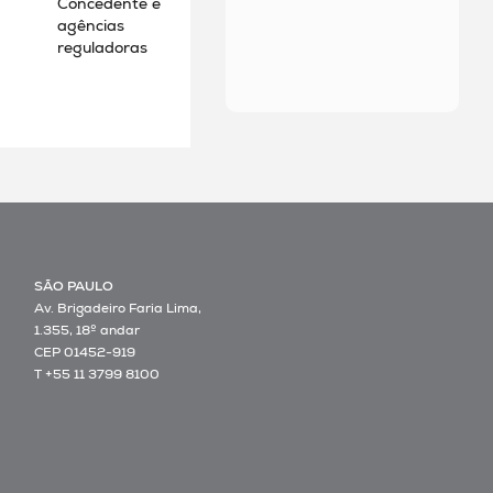
Concedente e
agências
reguladoras
SÃO PAULO
Av. Brigadeiro Faria Lima,
1.355, 18º andar
CEP 01452-919
T +55 11 3799 8100