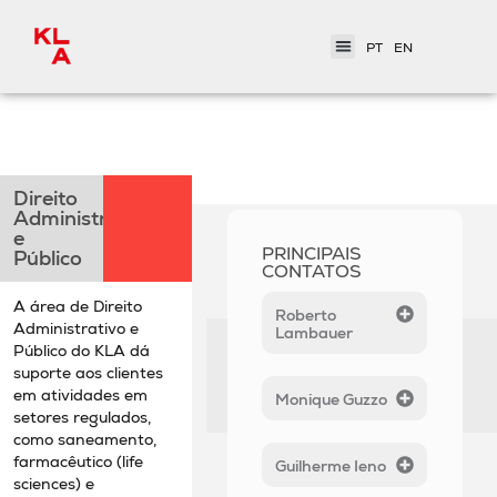
PT
EN
< Áreas de Atuação
Direito
Administrativo
e
PRINCIPAIS
Público
CONTATOS
A área de Direito
Roberto
Administrativo e
Lambauer
Público do KLA dá
suporte aos clientes
em atividades em
Monique Guzzo
setores regulados,
como saneamento,
farmacêutico (life
Guilherme Ieno
sciences) e