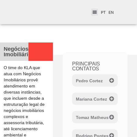
PT
EN
< Indústrias
Negócios
Imobiliários
PRINCIPAIS
O time do KLA que
CONTATOS
atua com Negócios
Imobiliários provê
Pedro Cortez
atendimento em
diversas instâncias,
que incluem desde a
Mariana Cortez
estruturação legal de
negócios imobiliários
complexos e
Tomaz Matheus
assessoria tributária,
até licenciamento
ambiental e
Rodrigo Pontes