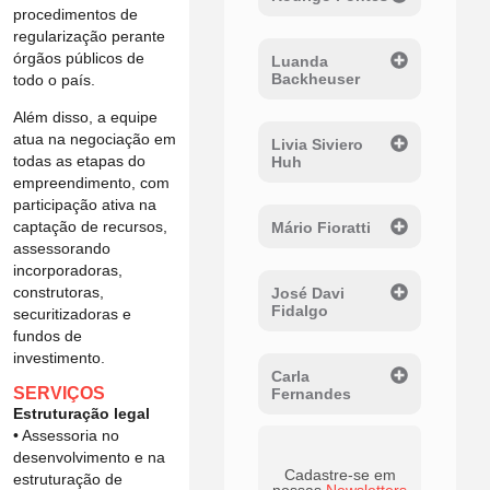
procedimentos de
regularização perante
órgãos públicos de
Luanda
Backheuser
todo o país.
Além disso, a equipe
atua na negociação em
Livia Siviero
todas as etapas do
Huh
empreendimento, com
participação ativa na
captação de recursos,
Mário Fioratti
assessorando
incorporadoras,
construtoras,
José Davi
Fidalgo
securitizadoras e
fundos de
investimento.
Carla
SERVIÇOS
Fernandes
Estruturação legal
• Assessoria no
desenvolvimento e na
Cadastre-se em
estruturação de
nossas
Newsletters