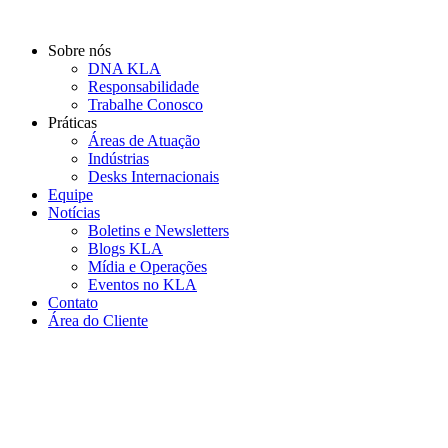
Ir
para
Sobre nós
o
DNA KLA
conteúdo
Responsabilidade
Trabalhe Conosco
Práticas
Áreas de Atuação
Indústrias
Desks Internacionais
Equipe
Notícias
Boletins e Newsletters
Blogs KLA
Mídia e Operações
Eventos no KLA
Contato
Área do Cliente