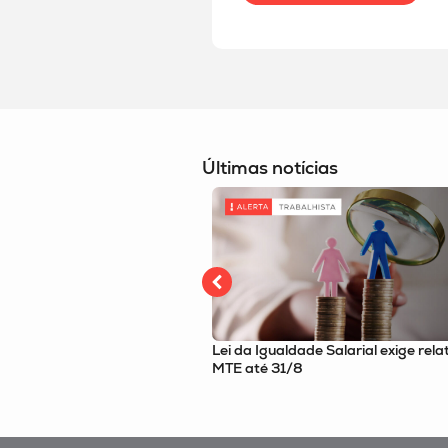
Últimas notícias
ação e riscos no M&A:
Lei da Igualdade Salarial exige relatório
r
MTE até 31/8