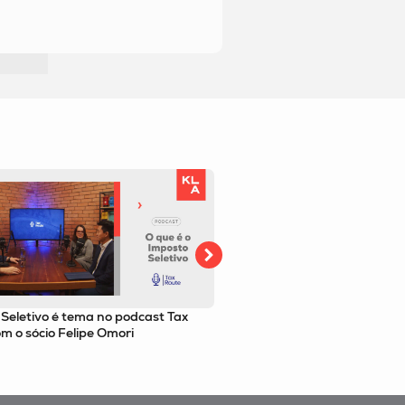
tivo é tema no podcast Tax
Filtro da relevância passa a vale
sócio Felipe Omori
recursos especiais no STJ