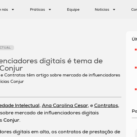
e nós
Práticas
Equipe
Notícias
Co
Úl
ECTUAL
enciadores digitais é tema de
 Conjur
 e Contratos têm artigo sobre mercado de influenciadores
ícias Conjur
edade Intelectual
,
Ana Carolina Cesar
, e
Contratos
,
Pa
 sobre mercado de influenciadores digitais
as
Conjur
.
res digitais em alta, os contratos de prestação de