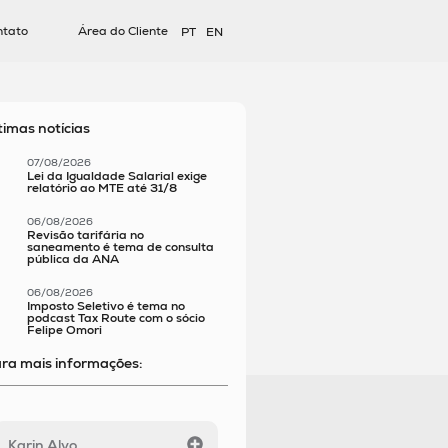
ntato
Área do Cliente
PT
EN
timas notícias
07/08/2026
Lei da Igualdade Salarial exige
relatório ao MTE até 31/8
06/08/2026
Revisão tarifária no
saneamento é tema de consulta
pública da ANA
06/08/2026
Imposto Seletivo é tema no
podcast Tax Route com o sócio
Felipe Omori
ra mais informações:
Karin Alvo