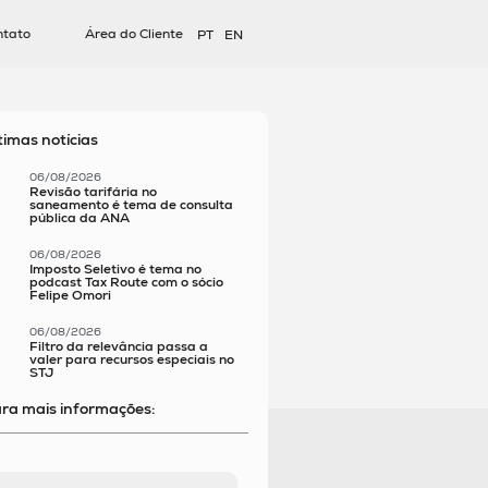
ntato
Área do Cliente
PT
EN
timas notícias
06/08/2026
Revisão tarifária no
saneamento é tema de consulta
pública da ANA
06/08/2026
Imposto Seletivo é tema no
podcast Tax Route com o sócio
Felipe Omori
06/08/2026
Filtro da relevância passa a
valer para recursos especiais no
STJ
ra mais informações: