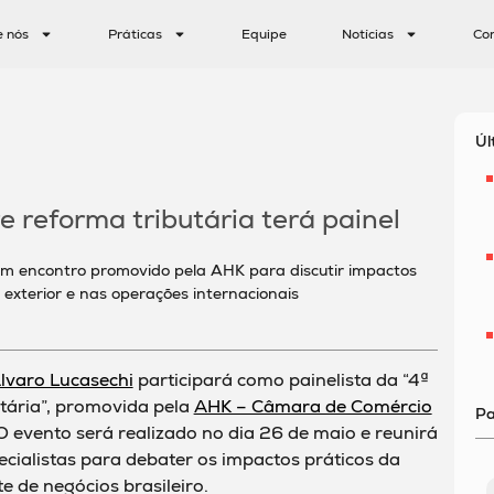
e nós
Práticas
Equipe
Notícias
Co
Úl
 reforma tributária terá painel
 em encontro promovido pela AHK para discutir impactos
 exterior e nas operações internacionais
lvaro Lucasechi
participará como painelista da “4ª
utária”, promovida pela
AHK – Câmara de Comércio
Pa
 evento será realizado no dia 26 de maio e reunirá
ecialistas para debater os impactos práticos da
e de negócios brasileiro.