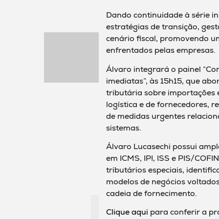
Dando continuidade à série i
estratégias de transição, ges
cenário fiscal, promovendo um
enfrentados pelas empresas.
Álvaro integrará o painel “Co
imediatas”, às 15h15, que ab
tributária sobre importações
logística e de fornecedores, 
de medidas urgentes relaciona
sistemas.
Álvaro Lucasechi possui ampl
em ICMS, IPI, ISS e PIS/COFIN
tributários especiais, identif
modelos de negócios voltados à
cadeia de fornecimento.
Clique aqui
para conferir a p